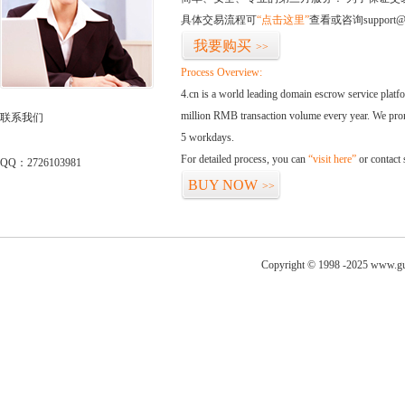
具体交易流程可
“点击这里”
查看或咨询support@
我要购买
>>
Process Overview:
4.cn is a world leading domain escrow service plat
million RMB transaction volume every year. We promi
联系我们
5 workdays.
For detailed process, you can
“visit here”
or contact
QQ：2726103981
BUY NOW
>>
Copyright © 1998 -2025 www.gu