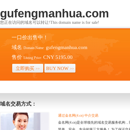
gufengmanhua.com
您正在访问的域名可以转让!This domain name is for sale!
一口价出售中！
域名
gufengmanhua.com
Domain Name:
售价
CNY 5195.00
Listing Price:
立即购买
BUY NOW
>>
>>
域名交易方式：
通过金名网(4.cn) 中介交易
金名网(4.cn)是全球领先的域名交易服务机
简单、安全、专业的第三方服务！ 为了保证交